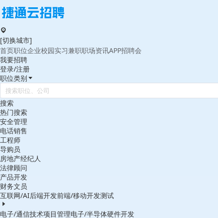
[切换城市]
首页
职位
企业
校园
实习
兼职
职场
资讯
APP
招聘会
我要招聘
登录/注册
职位类别
搜索
热门搜索
安全管理
电话销售
工程师
导购员
房地产经纪人
法律顾问
产品开发
财务文员
互联网/AI
后端开发
前端/移动开发
测试
电子/通信
技术项目管理
电子/半导体
硬件开发