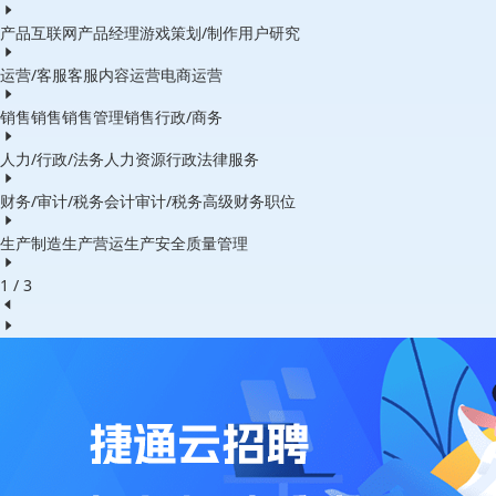
产品
互联网产品经理
游戏策划/制作
用户研究
运营/客服
客服
内容运营
电商运营
销售
销售
销售管理
销售行政/商务
人力/行政/法务
人力资源
行政
法律服务
财务/审计/税务
会计
审计/税务
高级财务职位
生产制造
生产营运
生产安全
质量管理
1 / 3